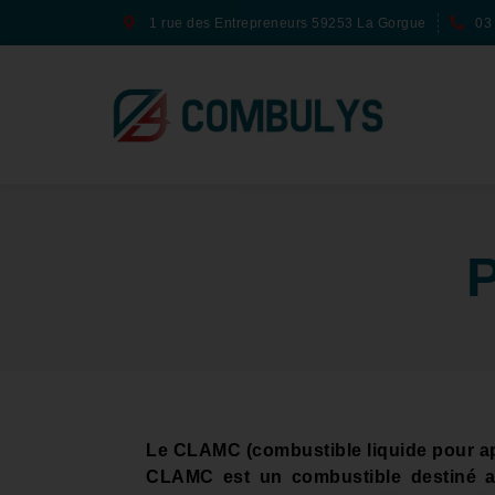
1 rue des Entrepreneurs 59253 La Gorgue
03
P
Le CLAMC (combustible liquide pour appa
CLAMC est un combustible destiné au