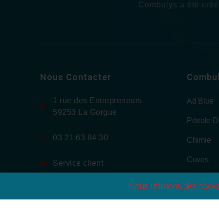
Combulys a été créée
Nous Contacter
Combu
1 rue des Entrepreneurs
Ad Blue
59253 La Gorgue
Pétrole 
03 21 63 84 30
Chimie
Cuves
Service client
Boutique
Nous utilisions des cooki
Actualité