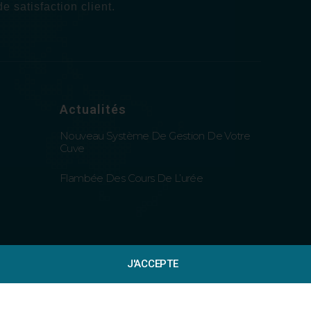
 satisfaction client.
Actualités
Nouveau Système De Gestion De Votre
Cuve
Flambée Des Cours De L’urée
J'ACCEPTE