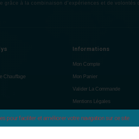
 grâce à la combinaison d’expériences et de volontés de
lys
Informations
Mon Compte
De Chauffage
Mon Panier
Valider La Commande
Mentions Légales
 En Ligne
CGV
es pour faciliter et améliorer votre navigation sur ce site
s
Politique De Confidentialité