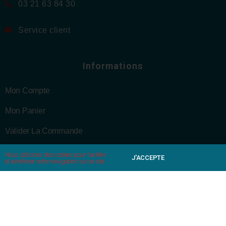
03 21 63 84 30
Service client
Informations
Mon Compte
Mon Panier
Valider La Commande
Mentions Légales
Nous utilisions des cookies pour faciliter
J'ACCEPTE
et améliorer votre navigation sur ce site
CGV
Politique De Confidentialité