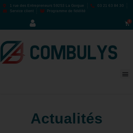
1 rue des Entrepreneurs 59253 La Gorgue
03 21 63 84 30
Service client
Programme de fidélité
Actualités