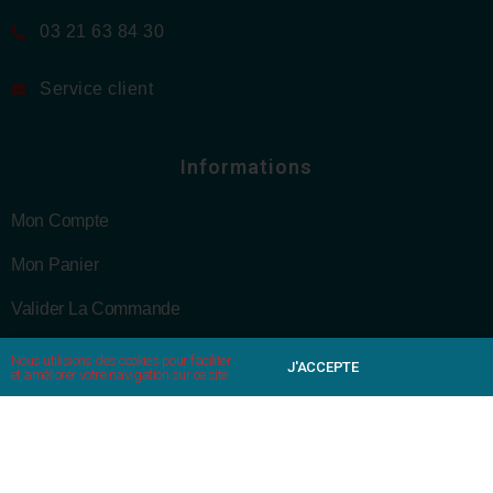
03 21 63 84 30
Service client
Informations
Mon Compte
Mon Panier
Valider La Commande
Mentions Légales
Nous utilisions des cookies pour faciliter
J'ACCEPTE
et améliorer votre navigation sur ce site
CGV
Politique De Confidentialité