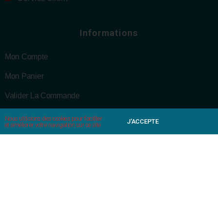
Informations
Mon Compte
Mon Panier
Valider La Commande
Mentions Légales
Nous utilisions des cookies pour faciliter
J'ACCEPTE
et améliorer votre navigation sur ce site
CGV
Politique De Confidentialité