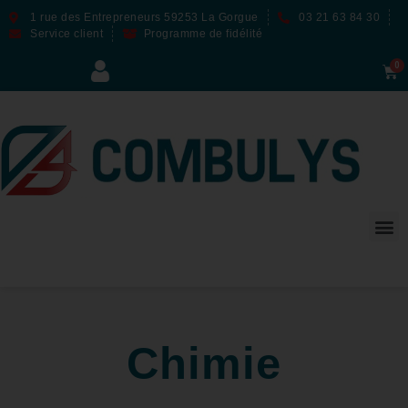
1 rue des Entrepreneurs 59253 La Gorgue
03 21 63 84 30
Service client
Programme de fidélité
Chimie