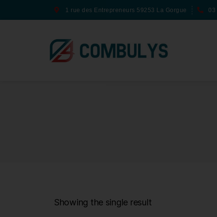
1 rue des Entrepreneurs 59253 La Gorgue
03
Showing the single result