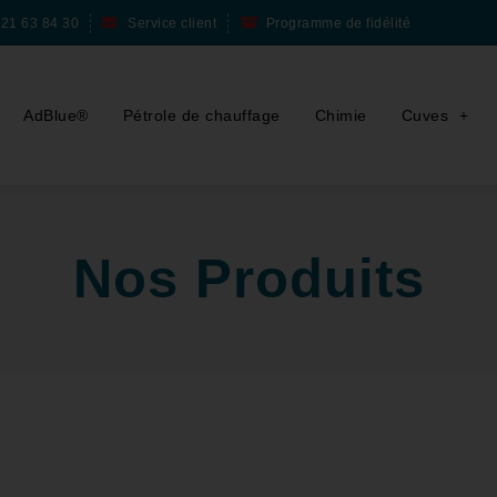
 21 63 84 30
Service client
Programme de fidélité
AdBlue®
Pétrole de chauffage
Chimie
Cuves
Nos Produits